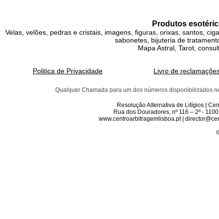
Produtos esotéric
Velas, velões, pedras e cristais, imagens, figuras, orixas, santos, ci
sabonetes, bijuteria de tratamento
Mapa Astral, Tarot, consul
Politica de Privacidade
Livro de reclamaçõe
Qualquer Chamada para um dos números disponibilizados neste 
Resolução Alternativa de Litígios | C
Rua dos Douradores, nº 116 – 2º - 1100
www.centroarbitragemlisboa.pt | director@cen
©