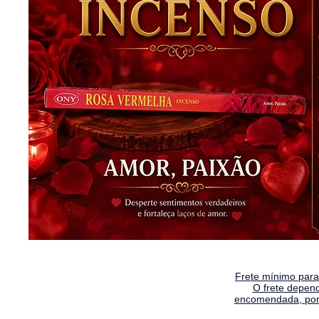
Frete mínimo para 
O frete depen
encomendada, por 