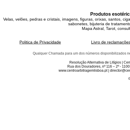
Produtos esotéric
Velas, velões, pedras e cristais, imagens, figuras, orixas, santos, ci
sabonetes, bijuteria de tratamento
Mapa Astral, Tarot, consul
Politica de Privacidade
Livro de reclamaçõe
Qualquer Chamada para um dos números disponibilizados neste 
Resolução Alternativa de Litígios | C
Rua dos Douradores, nº 116 – 2º - 1100
www.centroarbitragemlisboa.pt | director@cen
©