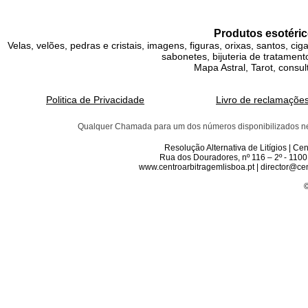
Produtos esotéric
Velas, velões, pedras e cristais, imagens, figuras, orixas, santos, ci
sabonetes, bijuteria de tratamento
Mapa Astral, Tarot, consul
Politica de Privacidade
Livro de reclamaçõe
Qualquer Chamada para um dos números disponibilizados neste 
Resolução Alternativa de Litígios | C
Rua dos Douradores, nº 116 – 2º - 1100
www.centroarbitragemlisboa.pt | director@cen
©