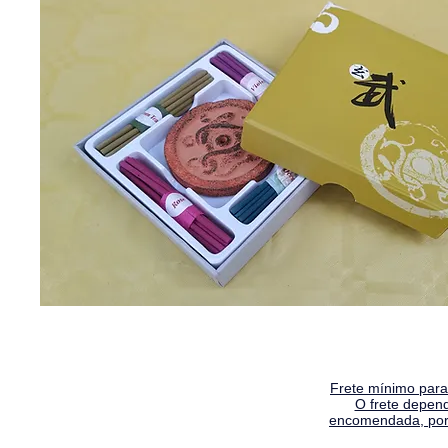
Frete mínimo para 
O frete depen
encomendada, por 