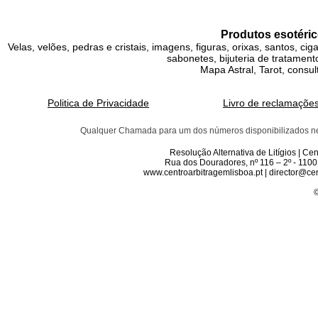
Produtos esotéric
Velas, velões, pedras e cristais, imagens, figuras, orixas, santos, ci
sabonetes, bijuteria de tratamento
Mapa Astral, Tarot, consul
Politica de Privacidade
Livro de reclamaçõe
Qualquer Chamada para um dos números disponibilizados neste 
Resolução Alternativa de Litígios | C
Rua dos Douradores, nº 116 – 2º - 1100
www.centroarbitragemlisboa.pt | director@cen
©