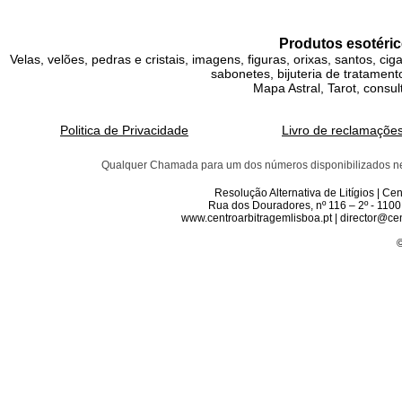
Produtos esotéric
Velas, velões, pedras e cristais, imagens, figuras, orixas, santos, ci
sabonetes, bijuteria de tratamento
Mapa Astral, Tarot, consul
Politica de Privacidade
Livro de reclamaçõe
Qualquer Chamada para um dos números disponibilizados neste 
Resolução Alternativa de Litígios | C
Rua dos Douradores, nº 116 – 2º - 1100
www.centroarbitragemlisboa.pt | director@cen
©