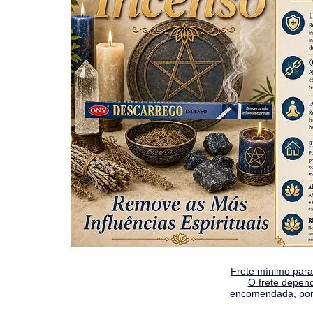
Frete mínimo para 
O frete depen
encomendada, por 