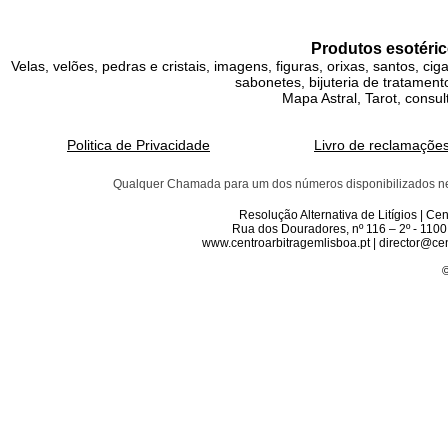
Produtos esotéric
Velas, velões, pedras e cristais, imagens, figuras, orixas, santos, ci
sabonetes, bijuteria de tratamento
Mapa Astral, Tarot, consul
Politica de Privacidade
Livro de reclamaçõe
Qualquer Chamada para um dos números disponibilizados neste 
Resolução Alternativa de Litígios | C
Rua dos Douradores, nº 116 – 2º - 1100
www.centroarbitragemlisboa.pt | director@cen
©