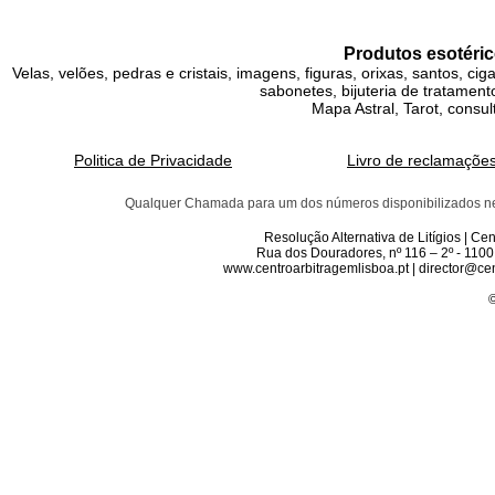
Produtos esotéric
Velas, velões, pedras e cristais, imagens, figuras, orixas, santos, ci
sabonetes, bijuteria de tratamento
Mapa Astral, Tarot, consul
Politica de Privacidade
Livro de reclamaçõe
Qualquer Chamada para um dos números disponibilizados neste 
Resolução Alternativa de Litígios | C
Rua dos Douradores, nº 116 – 2º - 1100
www.centroarbitragemlisboa.pt | director@cen
©