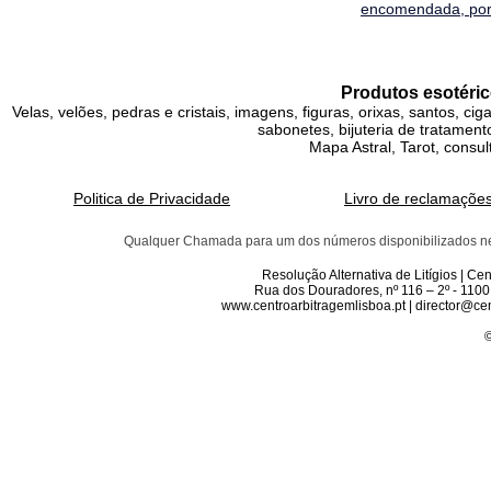
encomendada, por 
Produtos esotéric
Velas, velões, pedras e cristais, imagens, figuras, orixas, santos, ci
sabonetes, bijuteria de tratamento
Mapa Astral, Tarot, consul
Politica de Privacidade
Livro de reclamaçõe
Qualquer Chamada para um dos números disponibilizados neste 
Resolução Alternativa de Litígios | C
Rua dos Douradores, nº 116 – 2º - 1100
www.centroarbitragemlisboa.pt | director@cen
©