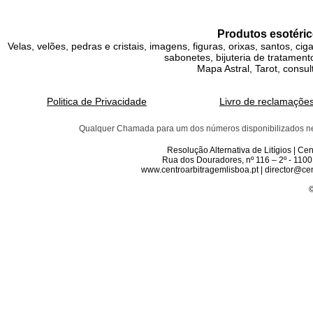
Produtos esotéric
Velas, velões, pedras e cristais, imagens, figuras, orixas, santos, ci
sabonetes, bijuteria de tratamento
Mapa Astral, Tarot, consul
Politica de Privacidade
Livro de reclamaçõe
Qualquer Chamada para um dos números disponibilizados neste 
Resolução Alternativa de Litígios | C
Rua dos Douradores, nº 116 – 2º - 1100
www.centroarbitragemlisboa.pt | director@cen
©