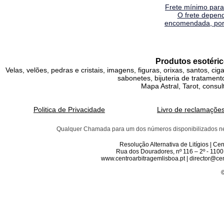
Frete mínimo para 
O frete depen
encomendada, por 
Produtos esotéric
Velas, velões, pedras e cristais, imagens, figuras, orixas, santos, ci
sabonetes, bijuteria de tratamento
Mapa Astral, Tarot, consul
Politica de Privacidade
Livro de reclamaçõe
Qualquer Chamada para um dos números disponibilizados neste 
Resolução Alternativa de Litígios | C
Rua dos Douradores, nº 116 – 2º - 1100
www.centroarbitragemlisboa.pt | director@cen
©