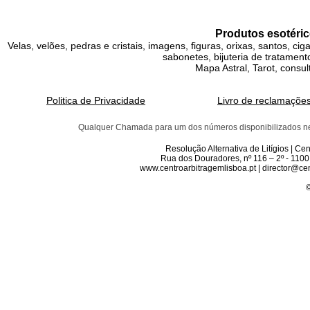
Produtos esotéric
Velas, velões, pedras e cristais, imagens, figuras, orixas, santos, ci
sabonetes, bijuteria de tratamento
Mapa Astral, Tarot, consul
Politica de Privacidade
Livro de reclamaçõe
Qualquer Chamada para um dos números disponibilizados neste 
Resolução Alternativa de Litígios | C
Rua dos Douradores, nº 116 – 2º - 1100
www.centroarbitragemlisboa.pt | director@cen
©