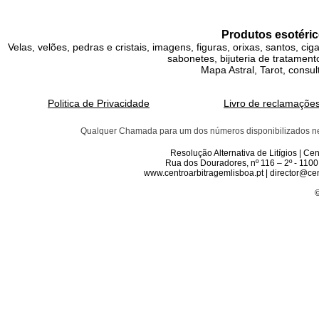
Produtos esotéric
Velas, velões, pedras e cristais, imagens, figuras, orixas, santos, ci
sabonetes, bijuteria de tratamento
Mapa Astral, Tarot, consul
Politica de Privacidade
Livro de reclamaçõe
Qualquer Chamada para um dos números disponibilizados neste 
Resolução Alternativa de Litígios | C
Rua dos Douradores, nº 116 – 2º - 1100
www.centroarbitragemlisboa.pt | director@cen
©