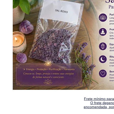
Frete mínimo para 
O frete depen
encomendada, por 