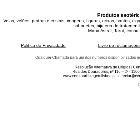
Produtos esotéric
Velas, velões, pedras e cristais, imagens, figuras, orixas, santos, ci
sabonetes, bijuteria de tratamento
Mapa Astral, Tarot, consul
Politica de Privacidade
Livro de reclamaçõe
Qualquer Chamada para um dos números disponibilizados neste 
Resolução Alternativa de Litígios | C
Rua dos Douradores, nº 116 – 2º - 1100
www.centroarbitragemlisboa.pt | director@cen
©