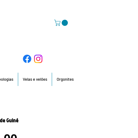
58 396 / 918 736 210 / 960 201 935
deologias
Velas e velões
Orgonites
 de Guiné