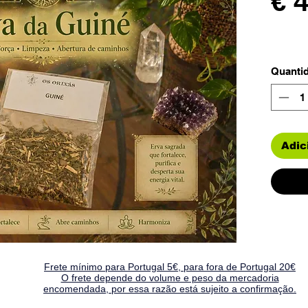
€ 
Quanti
Adic
Frete mínimo para Portugal 5€, para fora de Portugal 20€
O frete depende do volume e peso da mercadoria
encomendada, por essa razão está sujeito a confirmação.