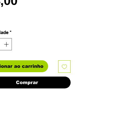
Preço
4,00
dade
*
ionar ao carrinho
Comprar