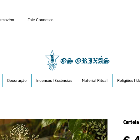
Público e Revenda: 263 6
Armazém
Fale Connosco
Decoração
Incensos | Essências
Material Ritual
Religiões | I
Cartela