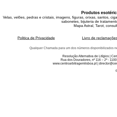
Produtos esotéric
Velas, velões, pedras e cristais, imagens, figuras, orixas, santos, ci
sabonetes, bijuteria de tratamento
Mapa Astral, Tarot, consul
Politica de Privacidade
Livro de reclamaçõe
Qualquer Chamada para um dos números disponibilizados neste 
Resolução Alternativa de Litígios | C
Rua dos Douradores, nº 116 – 2º - 1100
www.centroarbitragemlisboa.pt | director@cen
©