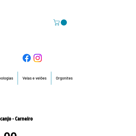
58 396 / 918 736 210 / 960 201 935
deologias
Velas e velões
Orgonites
canjo - Carneiro