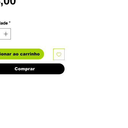
Preço
4,00
dade
*
ionar ao carrinho
Comprar