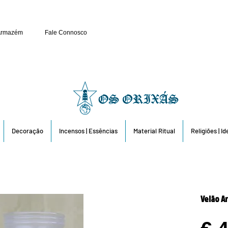
Público e Revenda: 263 6
Armazém
Fale Connosco
Decoração
Incensos | Essências
Material Ritual
Religiões | I
Velão Ar