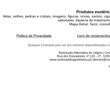
Produtos esotéric
Velas, velões, pedras e cristais, imagens, figuras, orixas, santos, ci
sabonetes, bijuteria de tratamento
Mapa Astral, Tarot, consul
Politica de Privacidade
Livro de reclamaçõe
Qualquer Chamada para um dos números disponibilizados neste 
Resolução Alternativa de Litígios | C
Rua dos Douradores, nº 116 – 2º - 1100
www.centroarbitragemlisboa.pt | director@cen
©