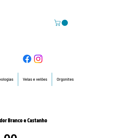
58 396 / 918 736 210 / 960 201 935
deologias
Velas e velões
Orgonites
or Branco e Castanho