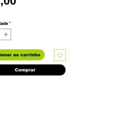
Preço
5,00
dade
*
ionar ao carrinho
Comprar