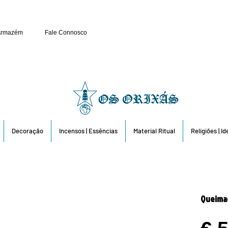
Público e Revenda: 263 6
Armazém
Fale Connosco
Decoração
Incensos | Essências
Material Ritual
Religiões | I
Queimad