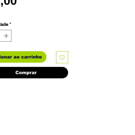
Preço
5,00
dade
*
ionar ao carrinho
Comprar