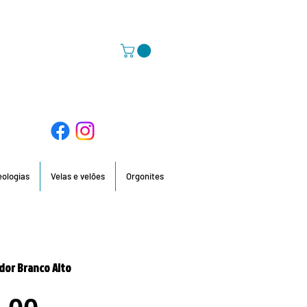
58 396 / 918 736 210 / 960 201 935
deologias
Velas e velões
Orgonites
or Branco Alto