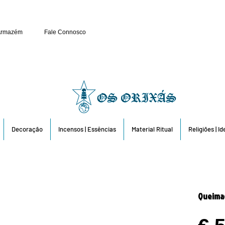
Público e Revenda: 263 6
Armazém
Fale Connosco
Decoração
Incensos | Essências
Material Ritual
Religiões | I
Queimad