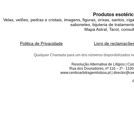
Produtos esotéric
Velas, velões, pedras e cristais, imagens, figuras, orixas, santos, ci
sabonetes, bijuteria de tratamento
Mapa Astral, Tarot, consul
Politica de Privacidade
Livro de reclamaçõe
Qualquer Chamada para um dos números disponibilizados neste 
Resolução Alternativa de Litígios | C
Rua dos Douradores, nº 116 – 2º - 1100
www.centroarbitragemlisboa.pt | director@cen
©