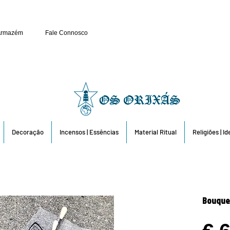
Público e Revenda: 263 6
Armazém
Fale Connosco
Decoração
Incensos | Essências
Material Ritual
Religiões | I
Bouquet