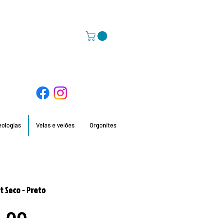
58 396 / 918 736 210 / 960 201 935
deologias
Velas e velões
Orgonites
 Seco - Preto