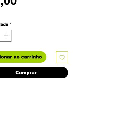
Preço
6,00
dade
*
ionar ao carrinho
Comprar