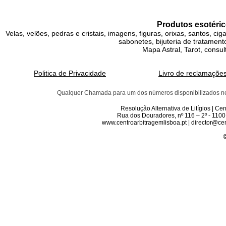
Produtos esotéric
Velas, velões, pedras e cristais, imagens, figuras, orixas, santos, ci
sabonetes, bijuteria de tratamento
Mapa Astral, Tarot, consul
Politica de Privacidade
Livro de reclamaçõe
Qualquer Chamada para um dos números disponibilizados neste 
Resolução Alternativa de Litígios | C
Rua dos Douradores, nº 116 – 2º - 1100
www.centroarbitragemlisboa.pt | director@cen
©