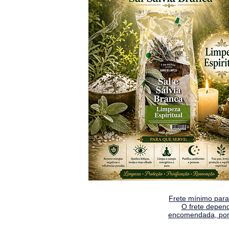
Frete mínimo para 
O frete depen
encomendada, por 