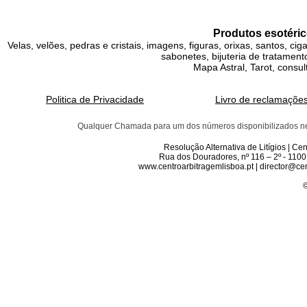
Produtos esotéric
Velas, velões, pedras e cristais, imagens, figuras, orixas, santos, ci
sabonetes, bijuteria de tratamento
Mapa Astral, Tarot, consul
Politica de Privacidade
Livro de reclamaçõe
Qualquer Chamada para um dos números disponibilizados neste 
Resolução Alternativa de Litígios | C
Rua dos Douradores, nº 116 – 2º - 1100
www.centroarbitragemlisboa.pt | director@cen
©