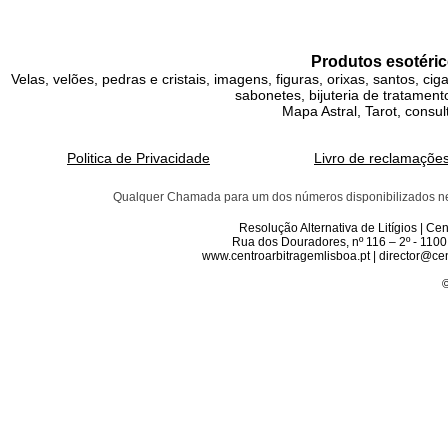
Produtos esotéric
Velas, velões, pedras e cristais, imagens, figuras, orixas, santos, ci
sabonetes, bijuteria de tratamento
Mapa Astral, Tarot, consul
Politica de Privacidade
Livro de reclamaçõe
Qualquer Chamada para um dos números disponibilizados neste 
Resolução Alternativa de Litígios | C
Rua dos Douradores, nº 116 – 2º - 1100
www.centroarbitragemlisboa.pt | director@cen
©