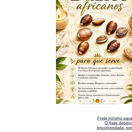
Frete mínimo para 
O frete depen
encomendada, por 