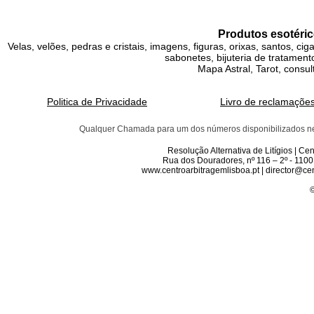
Produtos esotéric
Velas, velões, pedras e cristais, imagens, figuras, orixas, santos, ci
sabonetes, bijuteria de tratamento
Mapa Astral, Tarot, consul
Politica de Privacidade
Livro de reclamaçõe
Qualquer Chamada para um dos números disponibilizados neste 
Resolução Alternativa de Litígios | C
Rua dos Douradores, nº 116 – 2º - 1100
www.centroarbitragemlisboa.pt | director@cen
©