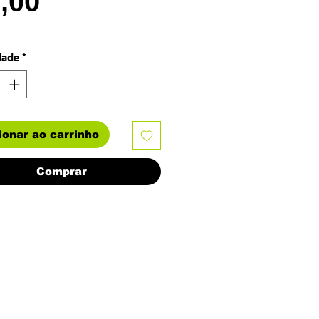
Preço
8,00
dade
*
ionar ao carrinho
Comprar