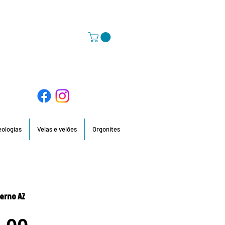
58 396 / 918 736 210 / 960 201 935
deologias
Velas e velões
Orgonites
erno A2