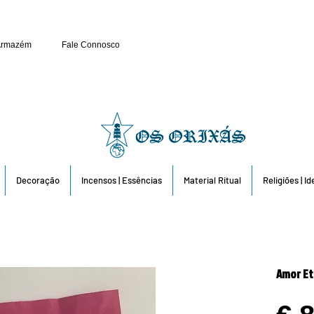
Público e Revenda: 263 6
Armazém
Fale Connosco
Decoração
Incensos | Essências
Material Ritual
Religiões | I
Amor Et