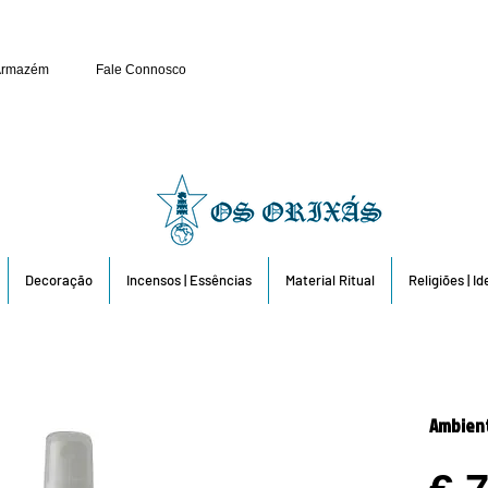
Público e Revenda: 263 6
Armazém
Fale Connosco
Decoração
Incensos | Essências
Material Ritual
Religiões | I
Ambien