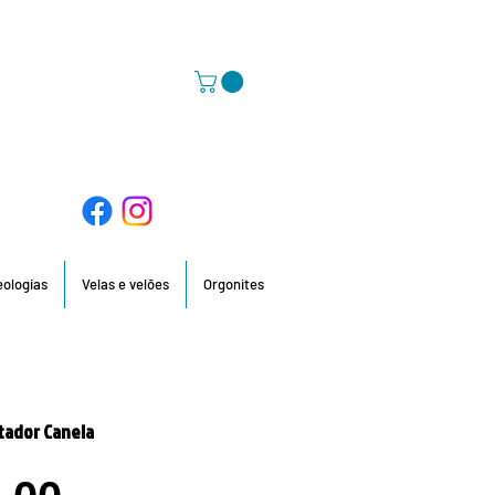
58 396 / 918 736 210 / 960 201 935
deologias
Velas e velões
Orgonites
tador Canela