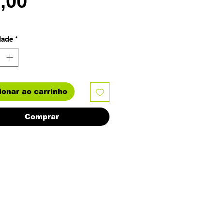
Preço
7,00
dade
*
ionar ao carrinho
Comprar