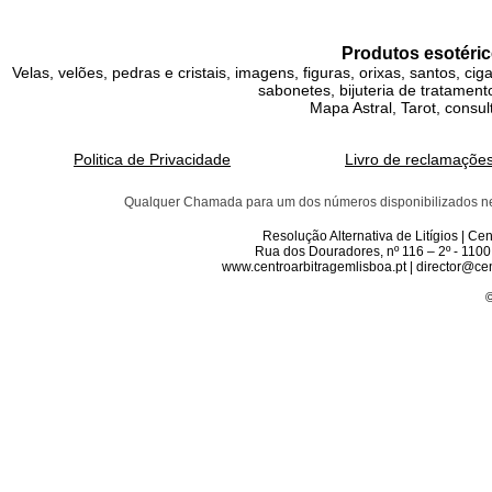
Produtos esotéric
Velas, velões, pedras e cristais, imagens, figuras, orixas, santos, ci
sabonetes, bijuteria de tratamento
Mapa Astral, Tarot, consul
Politica de Privacidade
Livro de reclamaçõe
Qualquer Chamada para um dos números disponibilizados neste 
Resolução Alternativa de Litígios | C
Rua dos Douradores, nº 116 – 2º - 1100
www.centroarbitragemlisboa.pt | director@cen
©