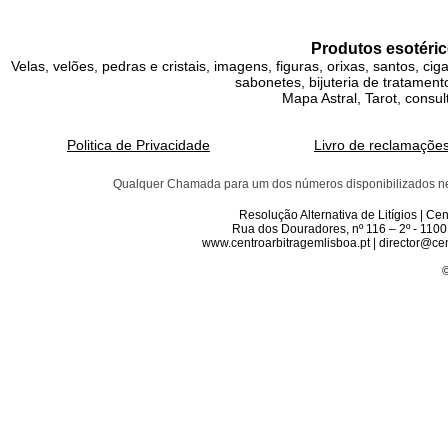
Produtos esotéric
Velas, velões, pedras e cristais, imagens, figuras, orixas, santos, ci
sabonetes, bijuteria de tratamento
Mapa Astral, Tarot, consul
Politica de Privacidade
Livro de reclamaçõe
Qualquer Chamada para um dos números disponibilizados neste 
Resolução Alternativa de Litígios | C
Rua dos Douradores, nº 116 – 2º - 1100
www.centroarbitragemlisboa.pt | director@cen
©