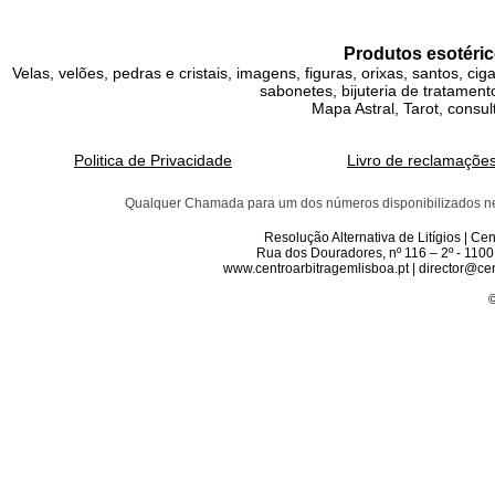
Produtos esotéric
Velas, velões, pedras e cristais, imagens, figuras, orixas, santos, ci
sabonetes, bijuteria de tratamento
Mapa Astral, Tarot, consul
Politica de Privacidade
Livro de reclamaçõe
Qualquer Chamada para um dos números disponibilizados neste 
Resolução Alternativa de Litígios | C
Rua dos Douradores, nº 116 – 2º - 1100
www.centroarbitragemlisboa.pt | director@cen
©