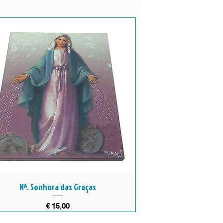
Nª. Senhora das Graças
Preço
€ 15,00