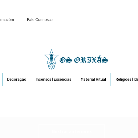
Público e Revenda: 263 6
Armazém
Fale Connosco
Decoração
Incensos | Essências
Material Ritual
Religiões | I
Mostrar anteriores