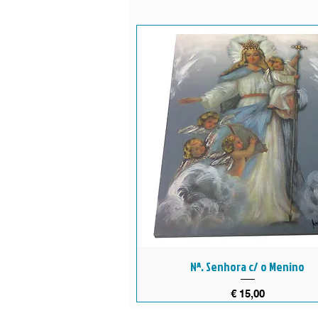
Nª. Senhora c/ o Menino
Preço
€ 15,00