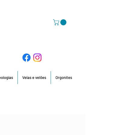
58 396 / 918 736 210 / 960 201 935
deologias
Velas e velões
Orgonites