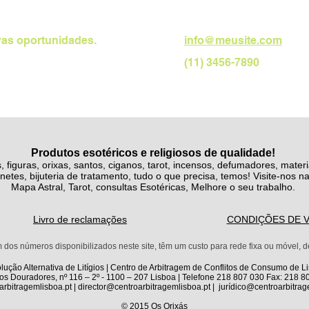
as oportunidades.
info@meusite.com
(11) 3456-7890
Produtos esotéricos e religiosos de qualidade!
, figuras, orixas, santos, ciganos, tarot, incensos, defumadores, materi
netes, bijuteria de tratamento, tudo o que precisa, temos! Visite-nos na 
Mapa Astral, Tarot, consulta
s Esotéricas, Melhore o seu trabalho.
Livro de reclamações
CONDIÇÕES DE
s números disponibilizados neste site, têm um custo para rede fixa ou móvel, de 
lução Alternativa de Litígios | Centro de Arbitragem de Conflitos de Consumo de L
s Douradores, nº 116 – 2º - 1100 – 207 Lisboa | Telefone 218 807 030 Fax: 218 8
rbitragemlisboa.pt | director@centroarbitragemlisboa.pt | jurídico@centroarbitra
© 2015 Os Orixás