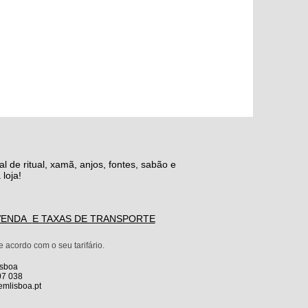
al de ritual, xamã, anjos, fontes, sabão e
loja!
 VENDA
E TAXAS DE TRANSPORTE
acordo com o seu tarifário.​
isboa
07 038
gemlisboa.pt