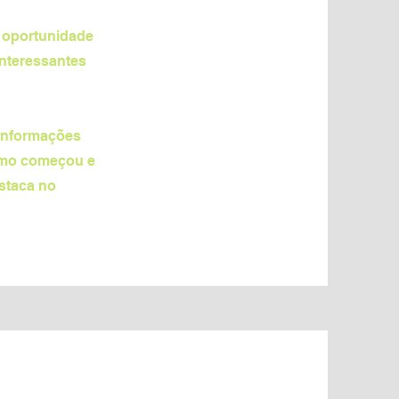
a oportunidade
interessantes
 informações
como começou e
staca no