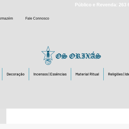
Público e Revenda: 263 6
Armazém
Fale Connosco
Decoração
Incensos | Essências
Material Ritual
Religiões | I