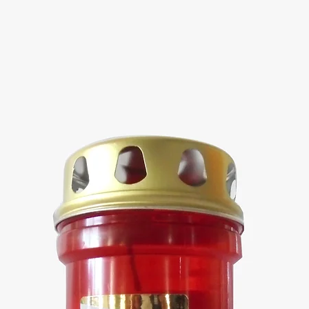
Olá
​Essa é a sua página Sobre. É um ótimo esp
você é, o que você faz e o que seu site tem a
vezes na caixa de texto para começar a edita
certifique-se de adicionar tudo o que achar r