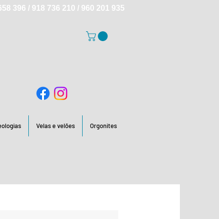
58 396 / 918 736 210 / 960 201 935
deologias
Velas e velões
Orgonites