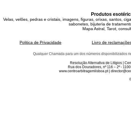
Produtos esotéric
Velas, velões, pedras e cristais, imagens, figuras, orixas, santos, ci
sabonetes, bijuteria de tratamento
Mapa Astral, Tarot, consul
Politica de Privacidade
Livro de reclamaçõe
Qualquer Chamada para um dos números disponibilizados neste 
Resolução Alternativa de Litígios | C
Rua dos Douradores, nº 116 – 2º - 1100
www.centroarbitragemlisboa.pt | director@cen
©