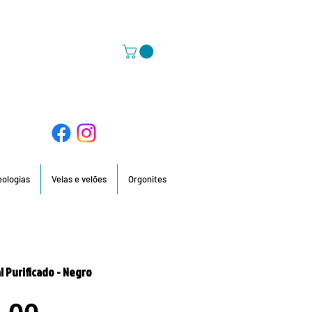
58 396 / 918 736 210 / 960 201 935
deologias
Velas e velões
Orgonites
l Purificado - Negro