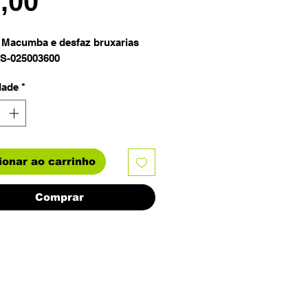
Preço
9,00
 Macumba e desfaz bruxarias
LS-025003600
dade
*
ionar ao carrinho
Comprar