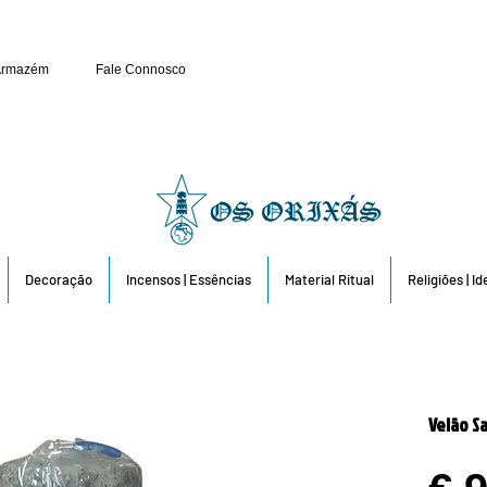
Público e Revenda: 263 6
Armazém
Fale Connosco
Decoração
Incensos | Essências
Material Ritual
Religiões | I
Velão Sa