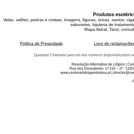
Produtos esotéric
Velas, velões, pedras e cristais, imagens, figuras, orixas, santos, ci
sabonetes, bijuteria de tratamento
Mapa Astral, Tarot, consul
Politica de Privacidade
Livro de reclamaçõe
Qualquer Chamada para um dos números disponibilizados neste 
Resolução Alternativa de Litígios | C
Rua dos Douradores, nº 116 – 2º - 1100
www.centroarbitragemlisboa.pt | director@cen
©