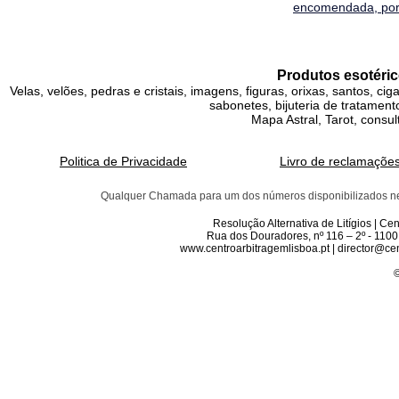
encomendada, por 
Produtos esotéric
Velas, velões, pedras e cristais, imagens, figuras, orixas, santos, ci
sabonetes, bijuteria de tratamento
Mapa Astral, Tarot, consul
Politica de Privacidade
Livro de reclamaçõe
Qualquer Chamada para um dos números disponibilizados neste 
Resolução Alternativa de Litígios | C
Rua dos Douradores, nº 116 – 2º - 1100
www.centroarbitragemlisboa.pt | director@cen
©