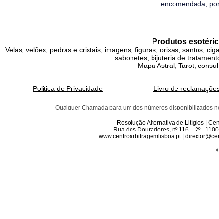
encomendada, por 
Produtos esotéric
Velas, velões, pedras e cristais, imagens, figuras, orixas, santos, ci
sabonetes, bijuteria de tratamento
Mapa Astral, Tarot, consul
Politica de Privacidade
Livro de reclamaçõe
Qualquer Chamada para um dos números disponibilizados neste 
Resolução Alternativa de Litígios | C
Rua dos Douradores, nº 116 – 2º - 1100
www.centroarbitragemlisboa.pt | director@cen
©