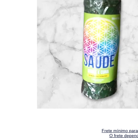
Frete mínimo para 
O frete depen