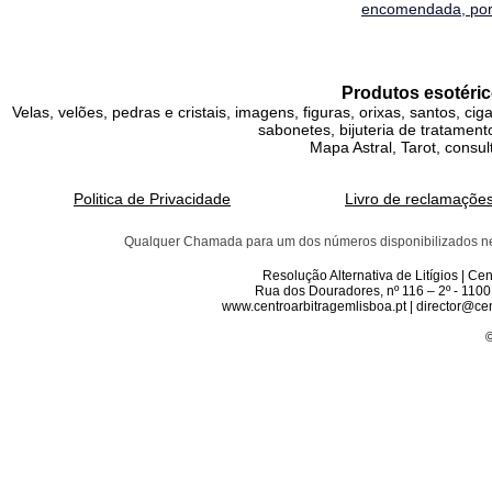
encomendada, por 
Produtos esotéric
Velas, velões, pedras e cristais, imagens, figuras, orixas, santos, ci
sabonetes, bijuteria de tratamento
Mapa Astral, Tarot, consul
Politica de Privacidade
Livro de reclamaçõe
Qualquer Chamada para um dos números disponibilizados neste 
Resolução Alternativa de Litígios | C
Rua dos Douradores, nº 116 – 2º - 1100
www.centroarbitragemlisboa.pt | director@cen
©