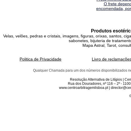
O frete depen
encomendada, por 
Produtos esotéric
Velas, velões, pedras e cristais, imagens, figuras, orixas, santos, ci
sabonetes, bijuteria de tratamento
Mapa Astral, Tarot, consul
Politica de Privacidade
Livro de reclamaçõe
Qualquer Chamada para um dos números disponibilizados neste 
Resolução Alternativa de Litígios | C
Rua dos Douradores, nº 116 – 2º - 1100
www.centroarbitragemlisboa.pt | director@cen
©