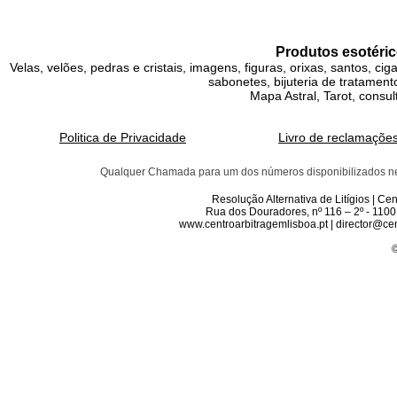
Produtos esotéric
Velas, velões, pedras e cristais, imagens, figuras, orixas, santos, ci
sabonetes, bijuteria de tratamento
Mapa Astral, Tarot, consul
Politica de Privacidade
Livro de reclamaçõe
Qualquer Chamada para um dos números disponibilizados neste 
Resolução Alternativa de Litígios | C
Rua dos Douradores, nº 116 – 2º - 1100
www.centroarbitragemlisboa.pt | director@cen
©