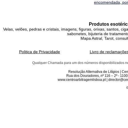
encomendada, por 
Produtos esotéric
Velas, velões, pedras e cristais, imagens, figuras, orixas, santos, ci
sabonetes, bijuteria de tratamento
Mapa Astral, Tarot, consul
Politica de Privacidade
Livro de reclamaçõe
Qualquer Chamada para um dos números disponibilizados neste 
Resolução Alternativa de Litígios | C
Rua dos Douradores, nº 116 – 2º - 1100
www.centroarbitragemlisboa.pt | director@cen
©