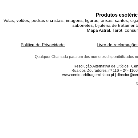
Produtos esotéric
Velas, velões, pedras e cristais, imagens, figuras, orixas, santos, ci
sabonetes, bijuteria de tratamento
Mapa Astral, Tarot, consul
Politica de Privacidade
Livro de reclamaçõe
Qualquer Chamada para um dos números disponibilizados neste 
Resolução Alternativa de Litígios | C
Rua dos Douradores, nº 116 – 2º - 1100
www.centroarbitragemlisboa.pt | director@cen
©