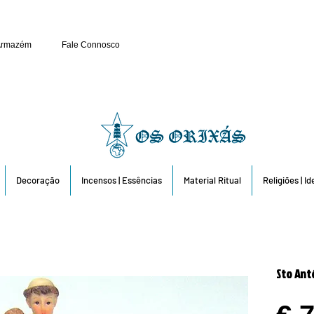
Público e Revenda: 263 6
Armazém
Fale Connosco
Decoração
Incensos | Essências
Material Ritual
Religiões | I
Sto Ant