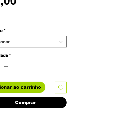
Preço
7,00
o
*
ionar
dade
*
ionar ao carrinho
Comprar