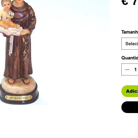
€ 
Tamanh
Selec
Quanti
Adic