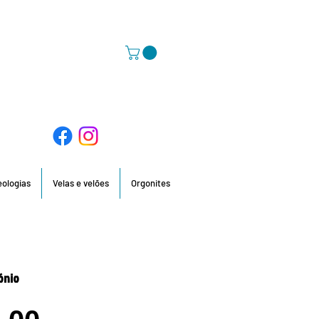
58 396 / 918 736 210 / 960 201 935
deologias
Velas e velões
Orgonites
ónio