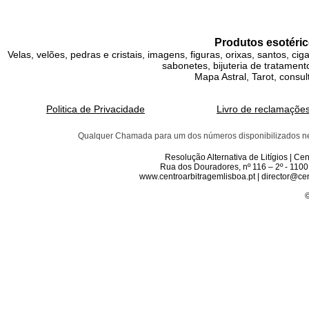
Produtos esotéric
Velas, velões, pedras e cristais, imagens, figuras, orixas, santos, ci
sabonetes, bijuteria de tratamento
Mapa Astral, Tarot, consul
Politica de Privacidade
Livro de reclamaçõe
Qualquer Chamada para um dos números disponibilizados neste 
Resolução Alternativa de Litígios | C
Rua dos Douradores, nº 116 – 2º - 1100
www.centroarbitragemlisboa.pt | director@cen
©