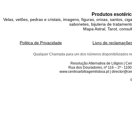
Produtos esotéric
Velas, velões, pedras e cristais, imagens, figuras, orixas, santos, ci
sabonetes, bijuteria de tratamento
Mapa Astral, Tarot, consul
Politica de Privacidade
Livro de reclamaçõe
Qualquer Chamada para um dos números disponibilizados neste 
Resolução Alternativa de Litígios | C
Rua dos Douradores, nº 116 – 2º - 1100
www.centroarbitragemlisboa.pt | director@cen
©