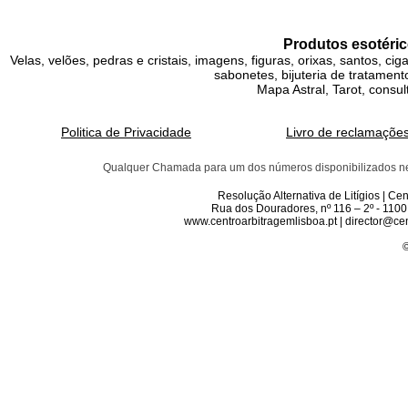
Produtos esotéric
Velas, velões, pedras e cristais, imagens, figuras, orixas, santos, ci
sabonetes, bijuteria de tratamento
Mapa Astral, Tarot, consul
Politica de Privacidade
Livro de reclamaçõe
Qualquer Chamada para um dos números disponibilizados neste 
Resolução Alternativa de Litígios | C
Rua dos Douradores, nº 116 – 2º - 1100
www.centroarbitragemlisboa.pt | director@cen
©