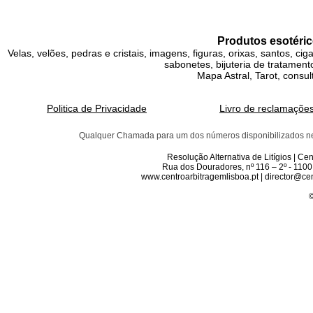
Produtos esotéric
Velas, velões, pedras e cristais, imagens, figuras, orixas, santos, ci
sabonetes, bijuteria de tratamento
Mapa Astral, Tarot, consul
Politica de Privacidade
Livro de reclamaçõe
Qualquer Chamada para um dos números disponibilizados neste 
Resolução Alternativa de Litígios | C
Rua dos Douradores, nº 116 – 2º - 1100
www.centroarbitragemlisboa.pt | director@cen
©