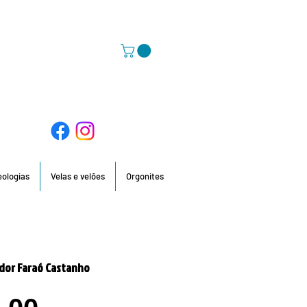
58 396 / 918 736 210 / 960 201 935
deologias
Velas e velões
Orgonites
or Faraó Castanho