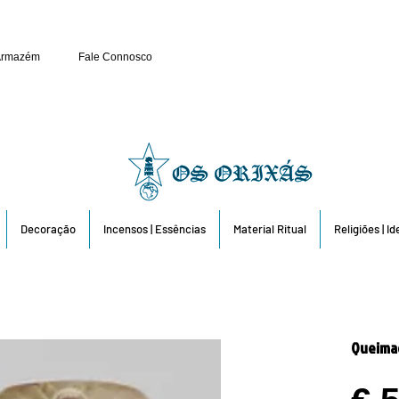
Público e Revenda: 263 6
Armazém
Fale Connosco
Decoração
Incensos | Essências
Material Ritual
Religiões | I
Queimad