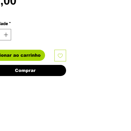
Preço
5,00
dade
*
ionar ao carrinho
Comprar