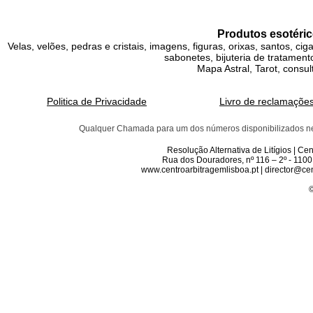
Produtos esotéric
Velas, velões, pedras e cristais, imagens, figuras, orixas, santos, ci
sabonetes, bijuteria de tratamento
Mapa Astral, Tarot, consul
Politica de Privacidade
Livro de reclamaçõe
Qualquer Chamada para um dos números disponibilizados neste 
Resolução Alternativa de Litígios | C
Rua dos Douradores, nº 116 – 2º - 1100
www.centroarbitragemlisboa.pt | director@cen
©